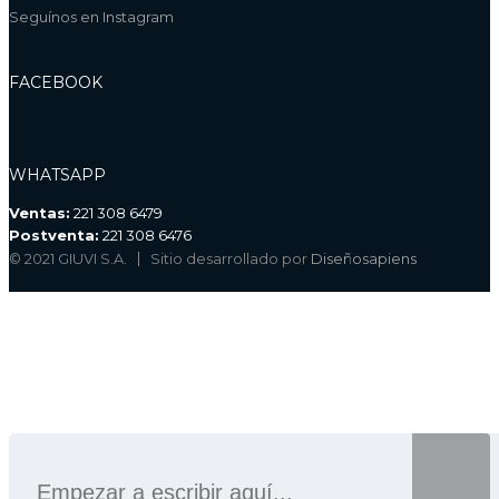
Seguínos en Instagram
FACEBOOK
WHATSAPP
Ventas:
221 308 6479
Postventa:
221 308 6476
© 2021 GIUVI S.A.
Sitio desarrollado por
Diseñosapiens
BÚSQUEDA